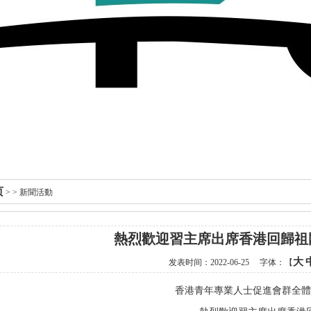
页
> > 新聞活動
熱烈歡迎習主席出席香港回歸祖
大
发表时间：
2022-06-25
字体：【
香港青年專業人士促進會群全體