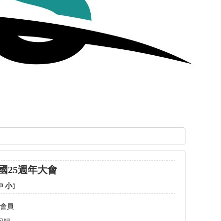
國25週年大會
中
小
】
會員